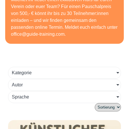
Verein oder euer Team? Für einen Pauschalpreis
von 500,- € könnt ihr bis zu 30 Teilnehmer:innen
einladen – und wir finden gemeinsam den
passenden online Termin. Meldet euch einfach unter
office@guide-training.com
.
Kategorie
Autor
Sprache