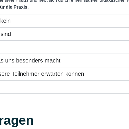
ntensiver Praxis und hebt sich durch einen starken didaktische
ür die Praxis.
ckeln
 sind
as uns besonders macht
ere Teilnehmer erwarten können
Fragen