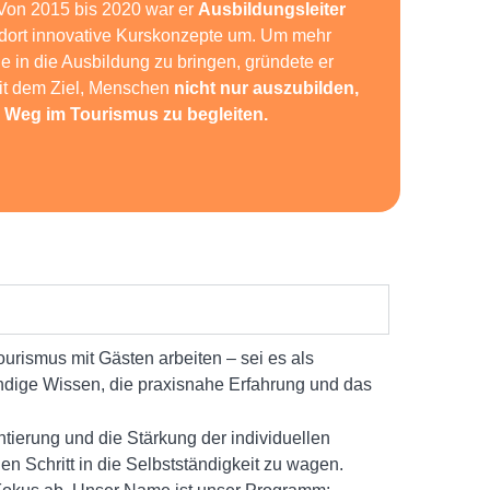
Von 2015 bis 2020 war er
Ausbildungsleiter
 dort innovative Kurskonzepte um. Um mehr
he in die Ausbildung zu bringen, gründete er
it dem Ziel, Menschen
nicht nur auszubilden,
m Weg im Tourismus zu begleiten.
Tourismus mit Gästen arbeiten – sei es als
wendige Wissen, die praxisnahe Erfahrung und das
tierung und die Stärkung der individuellen
n Schritt in die Selbstständigkeit zu wagen.