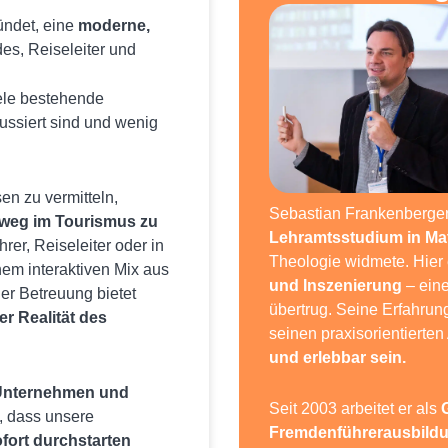
ündet, eine
moderne,
des, Reiseleiter und
iele bestehende
ussiert sind und wenig
en zu vermitteln,
Sebastian Frankenberger
reweg im Tourismus zu
Lehramtsstudium in Ma
rer, Reiseleiter oder in
Theologie widmete. Hier
em interaktiven Mix aus
und Inszenierung
– eine
er Betreuung bietet
übertrug. Seine Erfahrun
er Realität des
seinen praxisorientierten
und erlebbar sein.
Unternehmen und
Seit 2003 arbeitet er als
, dass unsere
Fremdenführerausbildu
fort durchstarten