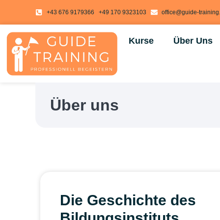
springen
+43 676 9179366
+49 170 9323103
office@guide-trainin
Kurse
Über Uns
Über uns
Die Geschichte des
Bildungsinstituts