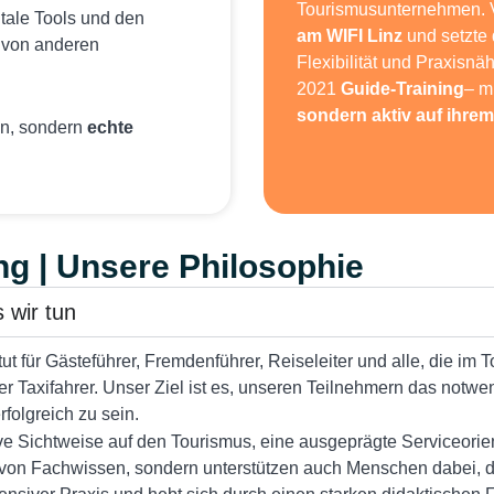
Tourismusunternehmen. 
tale Tools und den
am WIFI Linz
und setzte
g von anderen
Flexibilität und Praxisnä
2021
Guide-Training
– m
sondern aktiv auf ihre
eln, sondern
echte
ing | Unsere Philosophie
 wir tun
ut für Gästeführer, Fremdenführer, Reiseleiter und alle, die im 
der Taxifahrer. Unser Ziel ist es, unseren Teilnehmern das not
rfolgreich zu sein.
ve Sichtweise auf den Tourismus, eine ausgeprägte Serviceorien
b von Fachwissen, sondern unterstützen auch Menschen dabei, de