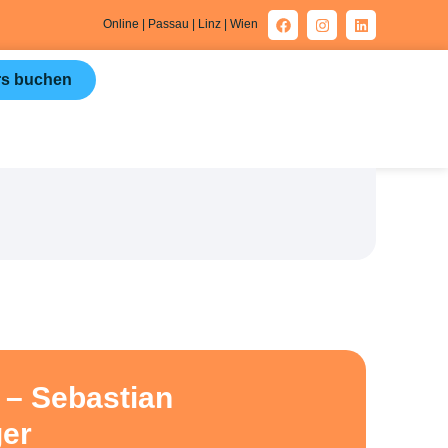
Online | Passau | Linz | Wien
s buchen
 – Sebastian
er