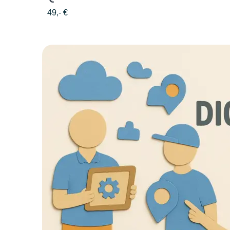
49,- €