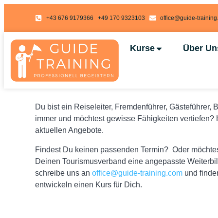
Inhalt
springen
+43 676 9179366
+49 170 9323103
office@guide-trainin
Kurse
Über Un
Du bist ein Reiseleiter, Fremdenführer, Gästeführer,
immer und möchtest gewisse Fähigkeiten vertiefen? 
aktuellen Angebote.
Findest Du keinen passenden Termin? Oder möchtest
Deinen Tourismusverband eine angepasste Weiterbi
schreibe uns an
office@guide-training.com
und finde
entwickeln einen Kurs für Dich.