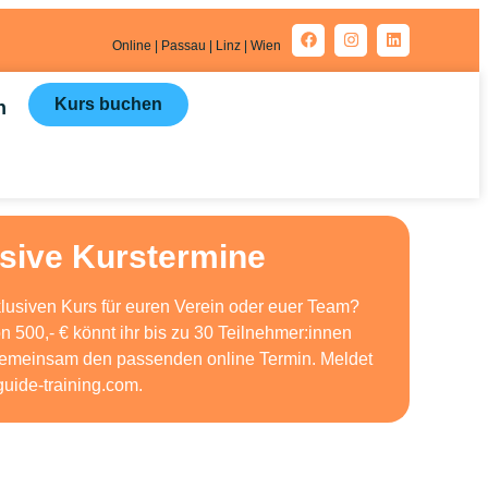
Online | Passau | Linz | Wien
Kurs buchen
n
sive Kurstermine
klusiven Kurs für euren Verein oder euer Team?
 500,- € könnt ihr bis zu 30 Teilnehmer:innen
 gemeinsam den passenden online Termin. Meldet
guide-training.com
.