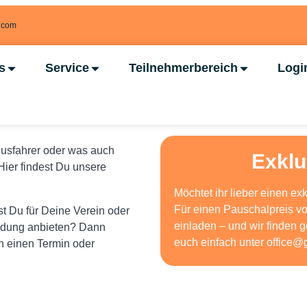
g.com
s
Service
Teilnehmerbereich
Logi
 Busfahrer oder was auch
Exklu
Hier findest Du unsere
Möchtet ihr lieber einen ex
Für einen Pauschalpreis von
 Du für Deine Verein oder
einladen – und wir finden
ldung anbieten? Dann
euch einfach unter
office@
n einen Termin oder