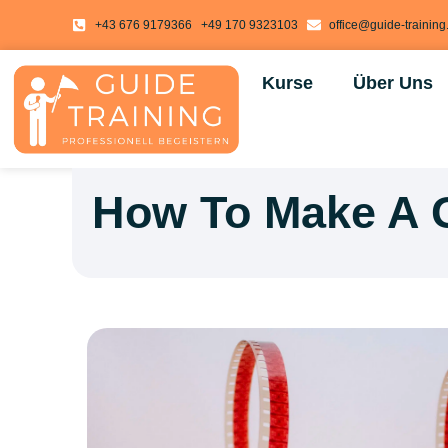
springen
+43 676 9179366
+49 170 9323103
office@guide-trainin
Kurse
Über Uns
How To Make A G