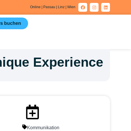
Online | Passau | Linz | Wien
s buchen
ique Experience​
Kommunikation