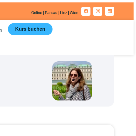
Online | Passau | Linz | Wien
Kurs buchen
n