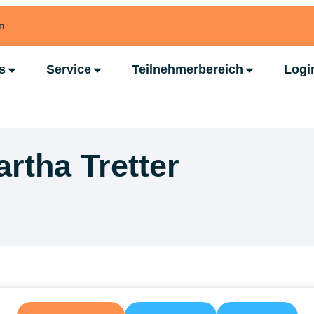
om
s
Service
Teilnehmerbereich
Logi
rtha Tretter